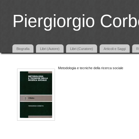
Piergiorgio Corb
Biografia
Libri (Autore)
Libri (Curatore)
Articoli e Saggi
R
Metodologia e tecniche della ricerca sociale