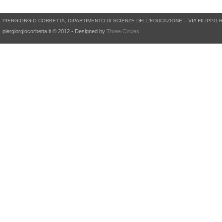
PIERGIORGIO CORBETTA, DIPARTIMENTO DI SCIENZE DELL’EDUCAZIONE – VIA FILIPPO 
piergiorgiocorbetta.it © 2012 - Designed by
Three Circles
.